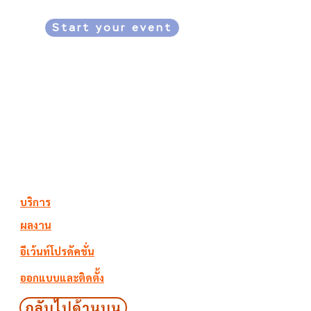
Start your event
Project Title
Project Type
Photography
Date
บริการ
ผลงาน
April 2023
อีเว้นท์โปรดัคชั่น
This is where the project
ออกแบบและติดตั้ง
description goes. Give an
กลับไปด้านบน