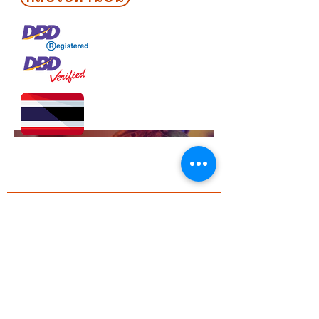
overview or go in depth - what
it's all about, what inspired you,
how you created it, or anything
else you'd like visitors to know.
To add Project descriptions, go
to Manage Projects.
ดำเนินธุรกิจโดยคนไทย
buglite.com All right reserved 2025
กำลังจะจัดอีเว้นท์ใช่ไหม?
ติดต่อเราเลย
ชื่อจริง
นามสกุล