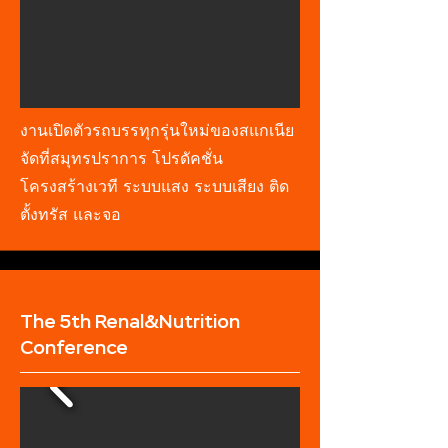
งานเปิดตัวรถบรรทุกรุ่นใหม่ของสแกเนีย
จัดที่สมุทรปราการ โปรดัคชั่น
โครงสร้างเวที ระบบแสง ระบบเสียง ติด
ตั้งทรัส และจอ
The 5th Renal&Nutrition
Conference