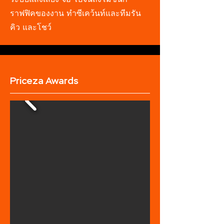
ระบบแสงเสียง จอ ไปจนถึงโมชั่นก
ราฟฟิคของงาน ทำซีเคว้นท์และทีมรัน
คิว และโชว์
Priceza Awards