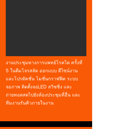
งานประชุมทางการแพทย์โรคไต ครั้งที่
5 ในตีมโจรสลัด ออกแบบ ดีไซน์งาน
และโปรดัคชั่น
โมชั่นกราฟฟิค ระบบ
จอภาพ ติดตั้งจอLED สวิชชิ่ง และ
ถ่ายทอดสดไปยังห้องประชุมที่อื่น และ
ทีมงานรันคิวภายในงาน