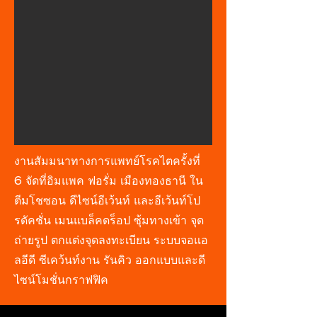
งานสัมมนาทางการแพทย์โรคไตครั้งที่
6 จัดที่อิมแพค ฟอรั่ม เมืองทองธานี ใน
ตีมโชซอน ดีไซน์อีเว้นท์ และอีเว้นท์โป
รดัคชั่น เมนแบล็คดร็อป ซุ้มทางเข้า จุด
ถ่ายรูป ตกแต่งจุดลงทะเบียน ระบบจอแอ
ลอีดี ซีเคว้นท์งาน รันคิว ออกแบบและดี
ไซน์โมชั่นกราฟฟิค